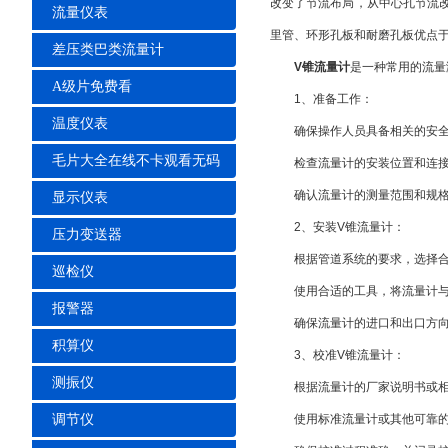
改变了节流布局，从中心孔节
流量仪表
里管、环形孔板和耐磨孔板优点
差压类巴类流量计
V锥流量计
是一种常用的流量测
A级片免费看
1、准备工作：
温度仪表
确保操作人员具备相关的安全知识和操
毛片大全在线不卡观看无码
检查流量计的安装位置和连接
确认流量计的测量范围和规格与
显示仪表
2、安装V锥流量计：
压力变送器
根据管道系统的要求，选择合
巡检仪
使用合适的工具，将流量计与管
报警器
确保流量计的进口和出口方向正确
积算仪
3、校准V锥流量计：
测振仪
根据流量计的厂家说明书或相关标准
调节仪
使用标准流量计或其他可靠的流量