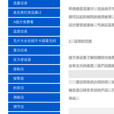
流量仪表
即便都是流量计，也会由于不
差压类巴类流量计
都可以起到相同的使用效果，
A级片免费看
以计量管道液体、气体以及蒸
温度仪表
毛片大全在线不卡观看无码
2、适用的范围
显示仪表
接下来还要了解到哪些与免费看大
压力变送器
会有太大的难度。该产品既能够
巡检仪
报警器
通过简单的介绍内容，就可
积算仪
确实是口碑非常好的产品
测振仪
寿命。
调节仪