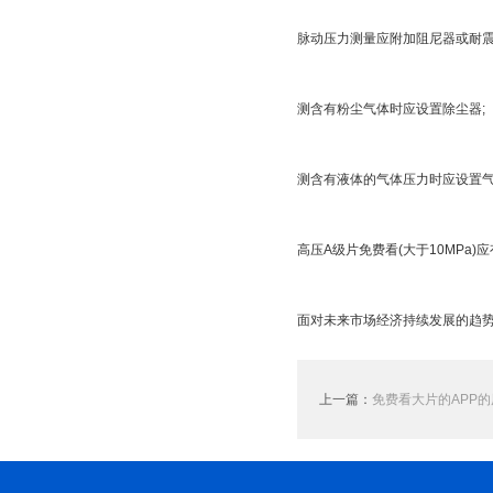
脉动压力测量应附加阻尼器或耐震
测含有粉尘气体时应设置除尘器;
测含有液体的气体压力时应设置气
高压A级片免费看(大于10MPa)应
面对未来市场经济持续发展的趋势,工
上一篇：
免费看大片的APP的用