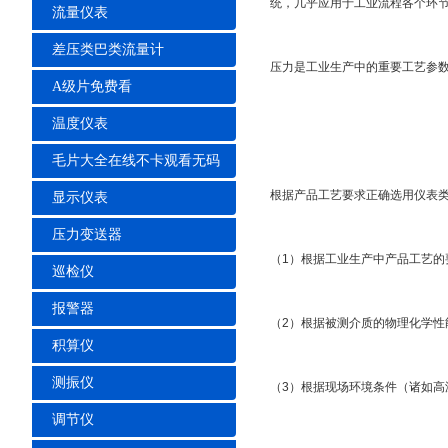
统，几乎应用于工业流程各个环节领域
流量仪表
差压类巴类流量计
压力是工业生产中的重要工艺参数之一
A级片免费看
温度仪表
毛片大全在线不卡观看无码
根据产品工艺要求正确选用仪表类型是
显示仪表
压力变送器
（1）根据工业生产中产品工艺的要求选择
巡检仪
报警器
（2）根据被测介质的物理化学性能（诸
积算仪
测振仪
（3）根据现场环境条件（诸如高温
调节仪