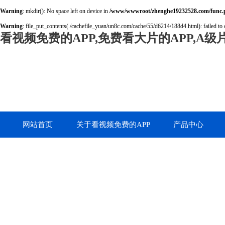
Warning
: mkdir(): No space left on device in
/www/wwwroot/zhenghe19232528.com/func.
Warning
: file_put_contents(./cachefile_yuan/un8c.com/cache/55/d6214/188d4.html): failed to 
看视频免费的APP,免费看大片的APP,A
网站首页
关于看视频免费的APP
产品中心