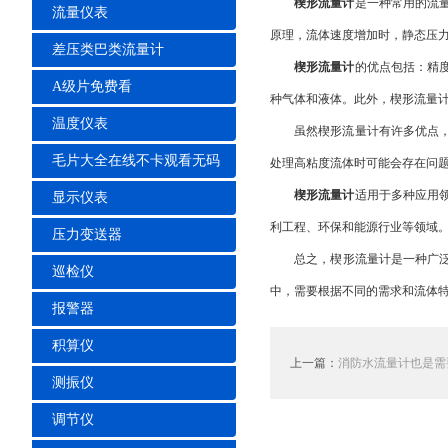
楔形流量计
是一种常用的流量测
流量仪表
原理，流体速度增加时，静态压力
差压类巴类流量计
楔形流量计
的优点包括：精度
A级片免费看
种气体和液体。此外，楔形流
温度仪表
虽然楔形流量计有许多优点，但
毛片大全在线不卡观看无码
处理高粘度流体时可能会存在问题
楔形流量计
适用于多种应用领域
显示仪表
利工程、环保和能源行业等领域
压力变送器
总之，楔形流量计是一种广泛应
巡检仪
中，需要根据不同的需求和流体特
报警器
积算仪
上一篇：
消防水流量计也是需
测振仪
调节仪