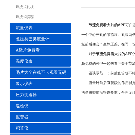
焊接式孔板
焊接式喷嘴
节流免费看大片的APP
可广
流量仪表
一个中心开孔的节流板、孔板两
差压类巴类流量计
板前后便会产生静压差。在同一
A级片免费看
对于
节流免费看大片的APP
温度仪表
频免费的APP一起来看下关于
节流
毛片大全在线不卡观看无码
错误示范一：前后直管段不符
流量计前后直管段的作用就是为
显示仪表
法是按照前后管道要求，合理设
压力变送器
巡检仪
报警器
积算仪