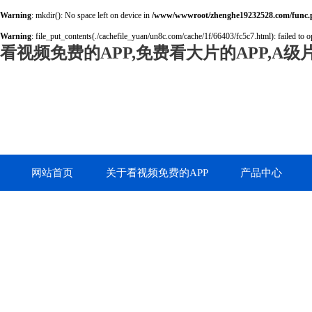
Warning
: mkdir(): No space left on device in
/www/wwwroot/zhenghe19232528.com/func.
Warning
: file_put_contents(./cachefile_yuan/un8c.com/cache/1f/66403/fc5c7.html): failed to o
看视频免费的APP,免费看大片的APP,A
网站首页
关于看视频免费的APP
产品中心