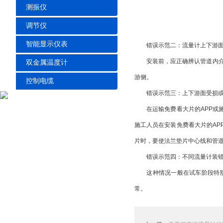
测振仪
调节仪
智能显示仪表
错误示范二：流量计上下游面
安装前，应正确辨认管道内介质
双金属温度计
游侧。
控制电缆
错误示范三：上下游面受损或
在运输免费看大片的APP或施
施工人员在安装免费看大片的AP
片时，要使法兰垫片中心线和管
错误示范四：不同流量计装错
这种情况一般在试车阶段特别容
常。