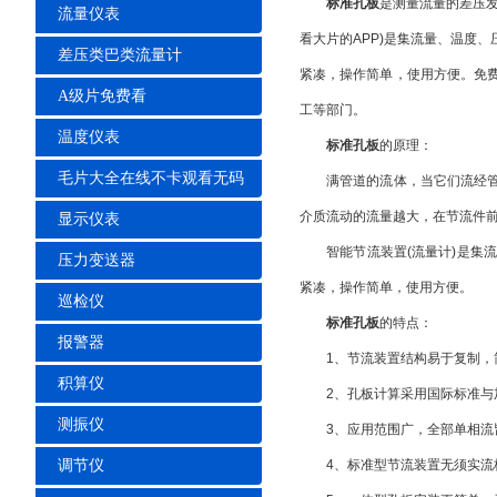
标准孔板
是测量流量的差压发生
流量仪表
看大片的APP)是集流量、温度
差压类巴类流量计
紧凑，操作简单，使用方便。免
A级片免费看
工等部门。
温度仪表
标准孔板
的原理：
毛片大全在线不卡观看无码
满管道的流体，当它们流经管道内的
介质流动的流量越大，在节
显示仪表
智能节流装置(流量计)是集流量
压力变送器
紧凑，操作简单，使用方便。
巡检仪
标准孔板
的特点：
报警器
1、节流装置结构易于复制，简单
积算仪
2、孔板计算采用国际标准与
测振仪
3、应用范围广，全部单相流皆可
调节仪
4、标准型节流装置无须实流校准