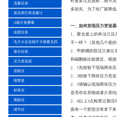
时要多注意观察，细
流量仪表
多损失。为了给厂家降低
差压类巴类流量计
A级片免费看
一、如何发现压力变
温度仪表
1、聚合釜上的单法
毛片大全在线不卡观看无码
不一样？（其他几个釜的都
2、甲醇槽的双法兰液位变
显示仪表
和磁翻板比较接近。
压力变送器
2、1先校验下现场两
巡检仪
2、2校验下两块压力变
报警器
2、3请确认现场两
积算仪
是否存在异物或者介质结晶
测振仪
2、4以上3点检查
面有一个胶垫没有拿下来
调节仪