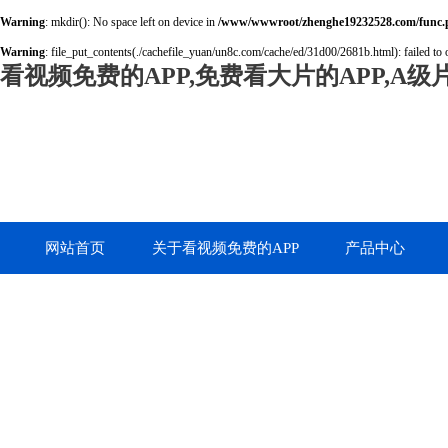
Warning
: mkdir(): No space left on device in
/www/wwwroot/zhenghe19232528.com/func.
Warning
: file_put_contents(./cachefile_yuan/un8c.com/cache/ed/31d00/2681b.html): failed to 
看视频免费的APP,免费看大片的APP,A
网站首页
关于看视频免费的APP
产品中心