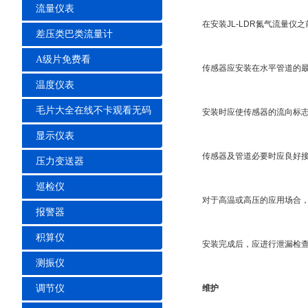
流量仪表
在安装JL-LDR氮气流量仪之前
差压类巴类流量计
A级片免费看
传感器应安装在水平管道的最高位置
温度仪表
毛片大全在线不卡观看无码
安装时应使传感器的流向标志与管道
显示仪表
传感器及管道必要时应良好接地
压力变送器
巡检仪
对于高温或高压的应用场合，应确
报警器
积算仪
安装完成后，应进行泄漏检查
测振仪
调节仪
维护