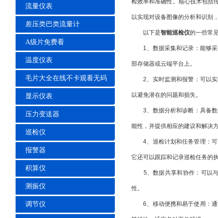
检效率和准确性。核心技术包括
流量仪表
以实现对设备图像的分析和识别，如
差压类巴类流量计
以下是
智能巡检仪
的一些常见特点
A级片免费看
1、数据采集和记录：能够
温度仪表
部存储器或云端平台上。
毛片大全在线不卡观看无码
2、实时监测和报警：可以
以避免潜在的问题和损失。
显示仪表
3、数据分析和诊断：具备数
压力变送器
能性，并提供相应的建议和解决方案
巡检仪
4、巡检计划和任务管理：可
报警器
它还可以跟踪和记录巡检任务的执行情况
积算仪
5、数据共享和协作：可以
测振仪
性。
调节仪
6、移动便携和易于使用：通常具