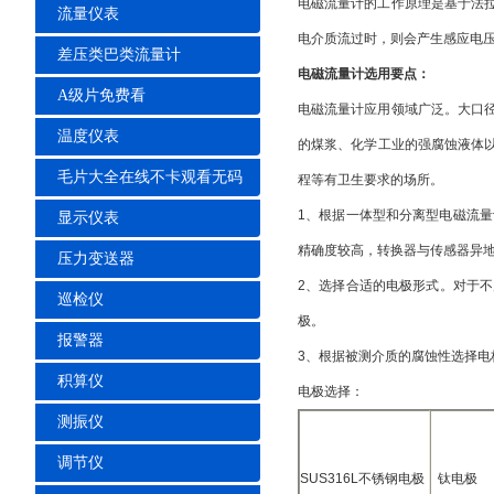
电磁流量计的工作原理是基于法拉第电
流量仪表
电介质流过时，则会产生感应电
差压类巴类流量计
电磁流量计选用要点：
A级片免费看
电磁流量计应用领域广泛。大口径
温度仪表
的煤浆、化学工业的强腐蚀液体以
毛片大全在线不卡观看无码
程等有卫生要求的场所。
1、根据一体型和分离型电磁流
显示仪表
精确度较高，转换器与传感器异地安装
压力变送器
2、选择合适的电极形式。对于
巡检仪
极。
报警器
3、根据被测介质的腐蚀性选择电极材料
积算仪
电极选择：
测振仪
调节仪
SUS316L不锈钢电极
钛电极