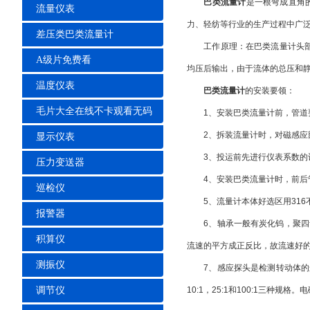
巴类流量计
是一根弯成直角的双层
流量仪表
力、轻纺等行业的生产过程中广泛使用，
差压类巴类流量计
工作原理：在巴类流量计头部迎
A级片免费看
均压后输出，由于流体的总压和
温度仪表
巴类流量计
的安装要领：
毛片大全在线不卡观看无码
1、安装巴类流量计前，管道要清扫
2、拆装流量计时，对磁感应
显示仪表
3、投运前先进行仪表系数的设定
压力变送器
4、安装巴类流量计时，前后
巡检仪
5、流量计本体好选区用316不
报警器
6、轴承一般有炭化钨，聚四
积算仪
流速的平方成正反比，故流速好
测振仪
7、感应探头是检测转动体的
调节仪
10:1，25:1和100:1三种