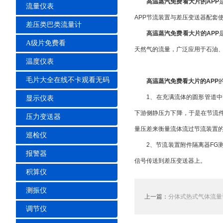
高温蒸汽免费看大片的APP
流量仪表
APP节流装置与差压变送器配套使用
差压类巴类流量计
高温蒸汽免费看大片的APP
A级片免费看
天然气的流量，广泛应用于石油、
温度仪表
毛片大全在线不卡观看无码
高温蒸汽免费看大片的APP
的
1、在充满流体的圆形管道中安
显示仪表
下游侧静压力下降，于是在节流
压力变送器
量压差来衡量流体流过节流装置的流
巡检仪
2、节流装置附件隔离器FG测
报警器
信号传送到差压变送器上。
积算仪
测振仪
上一篇：
分体式热式气体流量
调节仪