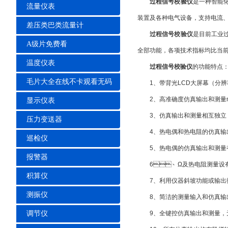
过程信号校验仪
是一种智能化的
流量仪表
装置及各种电气设备，支持电流
差压类巴类流量计
过程信号校验仪
是目前工业过
A级片免费看
全部功能，各项技术指标均比当
温度仪表
过程信号校验仪
的功能特点
毛片大全在线不卡观看无码
1、带背光LCD大屏幕（分辨率为24
2、高准确度仿真输出和测量mV
显示仪表
3、仿真输出和测量相互独立
压力变送器
4、热电偶和热电阻的仿真输出和
巡检仪
5、热电偶的仿真输出和测量有
报警器
6、Ω及热电阻测量设有三种工作方
积算仪
7、利用仪器斜坡功能或输出微
测振仪
8、简洁的测量输入和仿真输出
调节仪
9、全键控仿真输出和测量