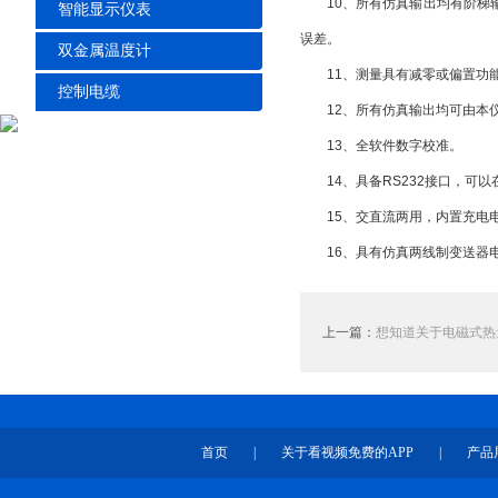
10、所有仿真输出均有阶梯输出
智能显示仪表
误差。
双金属温度计
11、测量具有减零或偏置功能
控制电缆
12、所有仿真输出均可由本仪表进
13、全软件数字校准。
14、具备RS232接口，
15、交直流两用，内置充电电
16、具有仿真两线制变送器电流
上一篇：
想知道关于电磁式热量表
首页
|
关于看视频免费的APP
|
产品