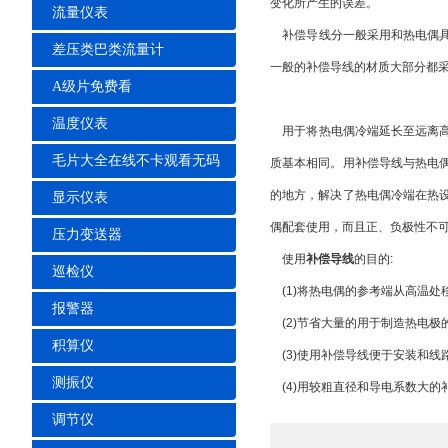
变化所产生的误差。
流量仪表
补偿导线分一般采用和热电偶具有相
差压类巴类流量计
一般的补偿导线的材质大部分都采用
A级片免费看
温度仪表
用于将热电偶冷端延长至远离高温且
毛片大全在线不卡观看无码
质基本相同。用补偿导线与
的地方，解决了热电偶冷端在热设
显示仪表
偶配套使用，而且正、负极性不可接
压力变送器
使用
补偿导线
的目的:
巡检仪
(1)将热电偶的参考端从高温处移到
报警器
(2)节省大量的用于制造热电极的
积算仪
(3)使用补偿导线便于安装和线路
测振仪
(4)用较粗直径和导电系数大的补偿导
调节仪