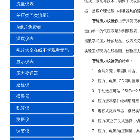
集成、激光等技术，确保了
流量仪表
器，是客户理想压力标准器具的醉佳选择
差压类巴类流量计
智能压力校验仪
由于其简便易操
A级片免费看
也由单一的气压表增加到液压表
温度仪表
能数字式压力计的结晶。仪表充
毛片大全在线不卡观看无码
实验室或现场在线检测、校验压力变
智能压力校验仪
的特点：
显示仪表
1、金属外壳，牢固耐冲击。
压力变送器
2、压力、电流LCD同时显示
巡检仪
3、手动造压可达:-95kPa~2
报警器
4、压力源零部件经精细研磨，
积算仪
5、容积式微调节器，极易
测振仪
6、压力/真空开关式选择，
调节仪
7、压力、电流/电压测量