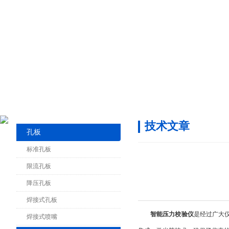
技术文章
孔板
标准孔板
限流孔板
降压孔板
焊接式孔板
智能压力校验仪
是经过广大仪
焊接式喷嘴