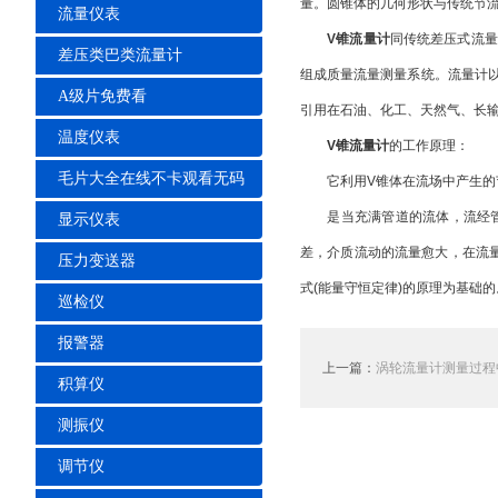
量。圆锥体的几何形状与传统节
流量仪表
V锥流量计
同传统差压式流量计一
差压类巴类流量计
组成质量流量测量系统。流量计以
A级片免费看
引用在石油、化工、天然气、长输
温度仪表
V锥流量计
的工作原理：
毛片大全在线不卡观看无码
它利用V锥体在流场中产生的节流效应
是当充满管道的流体，流经管
显示仪表
差，介质流动的流量愈大，在
压力变送器
式(能量守恒定律)的原理为基础的
巡检仪
报警器
上一篇：
涡轮流量计测量过程
积算仪
测振仪
调节仪