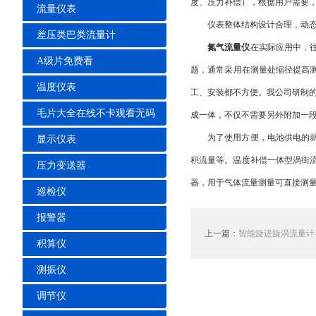
度、压力补偿），根据用户需
流量仪表
仪表整体结构设计合理，动态测量
差压类巴类流量计
氮气流量仪
在实际应用中，
A级片免费看
题，通常采用在测量处缩径提高
温度仪表
工、安装都不方便。我公司研制
毛片大全在线不卡观看无码
成一体，不仅不需要另外附加一段
为了使用方便，电池供电的
显示仪表
积流量等。温度补偿一体型涡街流
压力变送器
器，用于气体流量测量可直接测量
巡检仪
报警器
上一篇：
智能旋进旋涡流量计
积算仪
测振仪
调节仪