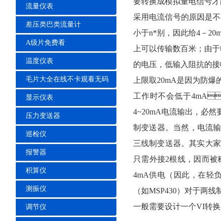
要转换成模拟量电信号才能
流量仪表
采用电流信号的原因是不容
差压类巴类流量计
小于n*别，因此给4－
A级片免费看
上可以传输数百米；由
温度仪表
的电压，低输入阻抗的
毛片大全在线不卡观看无码
上限取20mA是因为防爆的
工作时不会低于4mA
显示仪表
4~20mA电流输出，
压力变送器
制变送器。当然，
巡检仪
三线制变送器。其实
报警器
只需外接2根线，因而被
积算仪
4mA供电（因此，在轻
测振仪
（如MSP430）对于两线制
一般需要设计一个VI转换器
调节仪