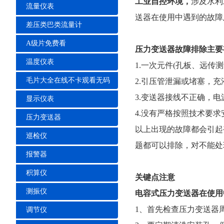
工业自控环境，
涉及水利水电
流量仪表
送器在使用中遇到的故障及
差压类巴类流量计
A级片免费看
压力变送器故障排除主要
温度仪表
1.一次元件(孔板、远传
毛片大全在线不卡观看无码
2.引压管泄漏或堵塞，
3.变送器接线不正确，
显示仪表
4.没有严格按照技术要求安
压力变送器
以上出现的故障都会引起变送
巡检仪
题都可以排除，对不能
报警器
积算仪
关键点注意
测振仪
电容式压力变送器在使用中
1、首先检查压力变送器周围
调节仪