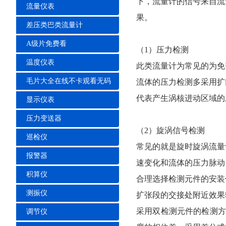
下，流量计的信号来自
流量仪表
果。
差压类巴类流量计
A级片免费看
（1）压力检测
温度仪表
此类流量计为常见的为免费
毛片大全在线不卡观看无码
流体的压力检测多采用扩散
代表产生涡核进动区域的压力
显示仪表
压力变送器
（2）旋涡信号检测
巡检仪
常见的就是旋时旋涡流量计，
报警器
速变化和流体的压力脉动
积算仪
合理选择检测元件的安装位置
测振仪
扩张段的交接处附近效果较好
采用双检测元件的检测方式
调节仪