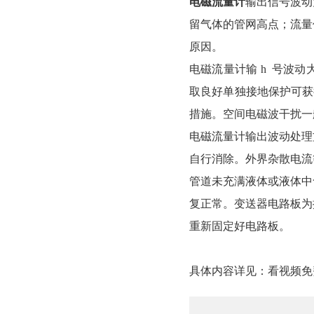
电磁流量计
输出信号波动大
留气体的管网高点；流
原因。
电磁流量计输 h 号波动大
取良好单独接地保护可获得
措施。空间电磁波干
电磁流量计输出波动处理方法
自行消除。外界杂散电
管道未充满液体或液体中含有
复正常。变送器电路板为插
重新固定好电路板。
具体内容详见：
看视频免