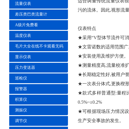
适合调量传统流量仪表很难测量的
流量仪表
污的流体。因此,视形
差压类巴类流量计
A级片免费看
仪表特点
温度仪表
★采用“V型体节流件可消除
毛片大全在线不卡观看无码
★文雷诺数的适用范围广,雷
★安装使用及维护方便。
显示仪表
★测量精度高,流量校准扩展不确
压力变送器
★长期稳定性好,被用户誉
巡检仪
★一次表分体式,更换楔形
报警器
★款式多样普通型:量程比
积算仪
0.5%~±0.2%
测振仪
★可根据现场压力情况设
生产安全事故的发生。
调节仪