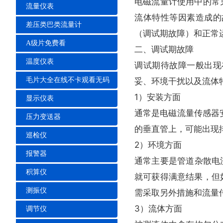
电磁流量计使用中的常见故障
流量仪表
流体特性等因素造成的故障
差压类巴类流量计
（调试期故障）和正常运
A级片免费看
二、调试期故障
温度仪表
调试期待故障一般出现在仪
毛片大全在线不卡观看无码
妥、环境干扰以及流体特
1）安装方面
显示仪表
通常是电磁流量传感器安
压力变送器
的垂直管上，可能出现排
巡检仪
2）环境方面
报警器
通常主要是管道杂散电流干
积算仪
就可获得满意结果，
测振仪
需采取另外措施和流量传感
3）流体方面
调节仪