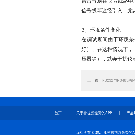
雷击容易在仪表线路中感应
信号线等途径引入，
3）环境条件变化
在调试期间由于环境条件
好）。在这种情况下
压器等），就会干
上一篇：
RS232与RS485的
首页
|
关于看视频免费的APP
|
产品
版权所有 © 2024 江苏看视频免费