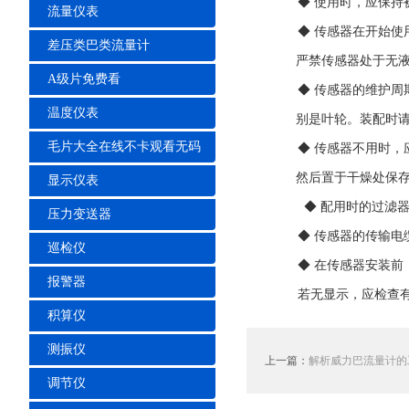
◆ 使用时，应保持
流量仪表
◆ 传感器在开始使用时
差压类巴类流量计
严禁传感器处于无液体
A级片免费看
◆ 传感器的维护周期一
温度仪表
别是叶轮。装配时请
毛片大全在线不卡观看无码
◆ 传感器不用时
然后置于干燥处保存
显示仪表
◆ 配用时的过滤器应定期
压力变送器
◆ 传感器的传输电
巡检仪
◆ 在传感器安装前
报警器
若无显示，应检查有
积算仪
测振仪
上一篇：
解析威力巴流量计的
调节仪