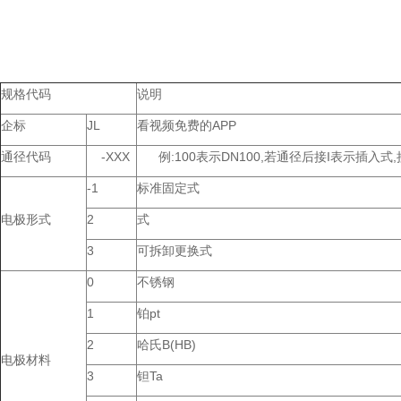
规格代码
说明
企标
JL
看视频免费的APP
通径代码
-XXX
例:100表示DN100,若通径后接I表示插入式
-1
标准固定式
电极形式
2
式
3
可拆卸更换式
0
不锈钢
1
铂pt
2
哈氏B(HB)
电极材料
3
钽Ta