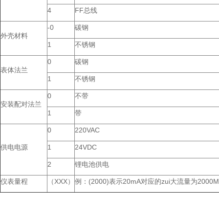
4
FF总线
-0
碳钢
外壳材料
1
不锈钢
0
碳钢
表体法兰
1
不锈钢
0
不带
安装配对法兰
1
带
0
220VAC
供电电源
1
24VDC
2
锂电池供电
仪表量程
（XXX）
例：(2000)表示20mA对应的zui大流量为2000M