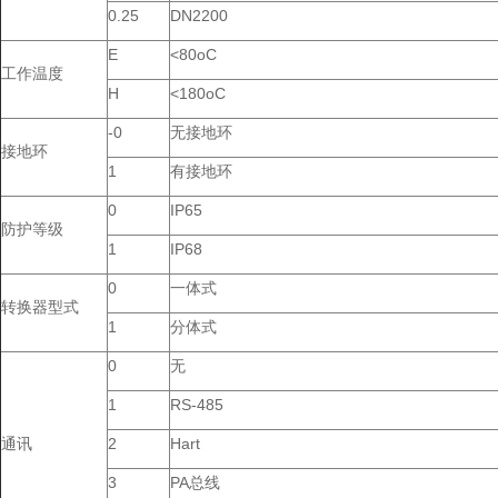
0.25
DN2200
E
<80oC
工作温度
H
<180oC
-0
无接地环
接地环
1
有接地环
0
IP65
防护等级
1
IP68
0
一体式
转换器型式
1
分体式
0
无
1
RS-485
通讯
2
Hart
3
PA总线