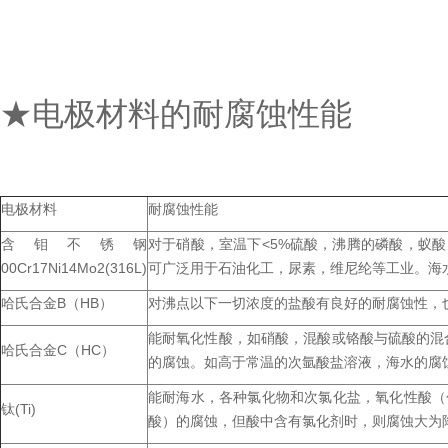
★电极材料的耐腐蚀性能
电极材料
耐腐蚀性能
含钼不锈钢
对于硝酸，室温下<5%硫酸，沸腾的磷酸，蚁酸
00Cr17Ni14Mo2(316L)
可广泛用于石油化工，尿素，维尼纶等工业。海水、
哈氏合金B（HB）
对沸点以下一切浓度的盐酸有良好的耐腐蚀性，也耐硫酸
能耐氧化性酸，如硝酸，混酸或铬酸与硫酸的
哈氏合金C（HC）
的腐蚀。如高于常温的次氩酸盐溶液，海水的腐蚀
能耐海水，各种氯化物和次氯化盐，氧化性酸（包括
钛(Ti)
酸）的腐蚀，但酸中含有氯化剂时，则腐蚀大为降