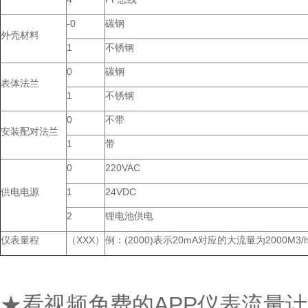
-0
碳钢
外壳材料
1
不锈钢
0
碳钢
表体法兰
1
不锈钢
0
不带
安装配对法兰
1
带
0
220VAC
供电电源
1
24VDC
2
锂电池供电
仪表量程
（XXX）
例：(2000)表示20mA对应的大流量为2000M3/
★看视频免费的APP仪表流量