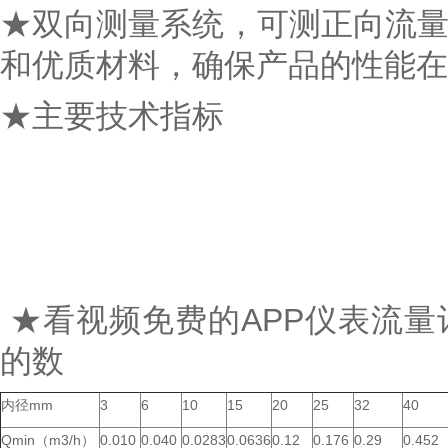
★双向测量系统，可测正向流
和优质材料，确保产品的性能在
★主要技术指标
★看视频免费的APP仪表流
的数
内径mm
3
6
10
15
20
25
32
40
Qmin（m3/h）
0.010
0.040
0.0283
0.0636
0.12
0.176
0.29
0.452