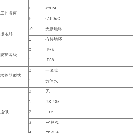
E
<80oC
工作温度
H
<180oC
-0
无接地环
接地环
1
有接地环
0
IP65
防护等级
1
IP68
0
一体式
转换器型式
1
分体式
0
无
1
RS-485
通讯
2
Hart
3
PA总线
4
FF总线