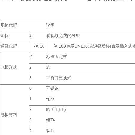
规格代码
说明
企标
JL
看视频免费的APP
通径代码
-XXX
例:100表示DN100,若通径后接I表示插入式
-1
标准固定式
电极形式
2
式
3
可拆卸更换式
0
不锈钢
1
铂pt
2
哈氏B(HB)
电极材料
3
钽Ta
4
钛Ti