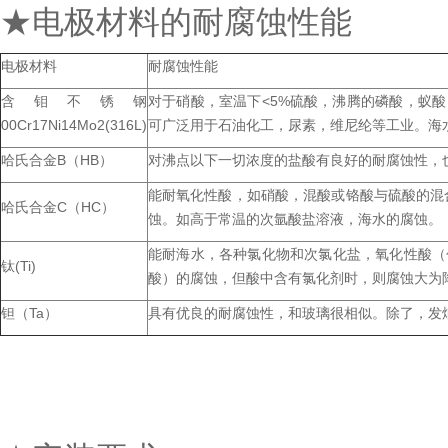
★电极材料的耐腐蚀性能
电极材料
耐腐蚀性能
含钼不锈钢
对于硝酸，室温下<5%硫酸，沸腾的磷酸，蚁
00Cr17Ni14Mo2(316L)
可广泛用于石油化工，尿素，维尼纶等工业。海水、盐
哈氏合金B（HB）
对沸点以下一切浓度的盐酸有良好的耐腐蚀性，也耐硫酸
能耐氧化性酸，如硝酸，混酸或铬酸与硫酸
哈氏合金C（HC）
蚀。如高于常温的次氩酸盐溶液，海水的腐蚀。
能耐海水，各种氯化物和次氯化盐，氧化性酸（包
钛(Ti)
酸）的腐蚀，但酸中含有氯化剂时，则腐蚀大为降
钽（Ta）
具有优良的耐腐蚀性，和玻璃很相似。除了，发