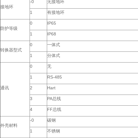
-0
无接地环
接地环
1
有接地环
0
IP65
防护等级
1
IP68
0
一体式
转换器型式
1
分体式
0
无
1
RS-485
通讯
2
Hart
3
PA总线
4
FF总线
-0
碳钢
外壳材料
1
不锈钢