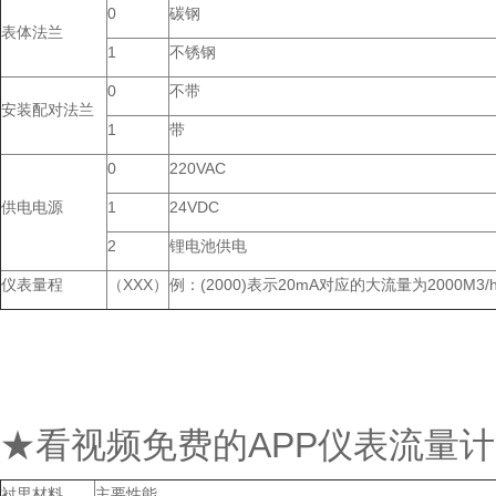
0
碳钢
表体法兰
1
不锈钢
0
不带
安装配对法兰
1
带
0
220VAC
供电电源
1
24VDC
2
锂电池供电
仪表量程
（XXX）
例：(2000)表示20mA对应的大流量为2000M3/
★看视频免费的APP仪表流量
衬里材料
主要性能