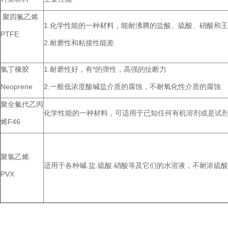
聚四氟乙烯
1.化学性能的一种材料，能耐沸腾的盐酸、硫酸、硝酸和王
PTFE
2.耐磨性和粘接性能差
氯丁橡胶
1.耐磨性好，有*的弹性，高强的扯断力
Neoprene
2.一般低浓度酸碱盐介质的腐蚀，不耐氧化性介质的腐蚀
聚全氟代乙丙
化学性能的一种材料，可适用于已知任何有机溶剂或是试剂
烯F46
聚氯乙烯
适用于各种碱.盐.硫酸.硝酸等及它们的水溶液，不耐浓硫酸
PVX