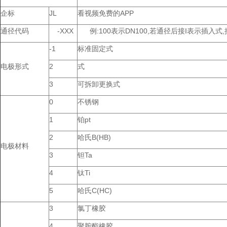
企标
JL
看视频免费的APP
通径代码
-XXX
例:100表示DN100,若通径后接I表示插入式
-1
标准固定式
电极形式
2
式
3
可拆卸更换式
0
不锈钢
1
铂pt
2
哈氏B(HB)
电极材料
3
钽Ta
4
钛Ti
5
哈氏C(HC)
3
氯丁橡胶
4
聚胺酯橡胶