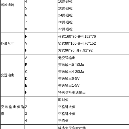
4
16路巡检
巡检通路
5
20路巡检
6
24路巡检
7
28路巡检
8
32路巡检
H
横式160*80 开孔152*76
外形尺寸
V
竖式80*160 开孔76*152
F
方式96*96 开孔92*92
A
无变送输出
B
变送输出0-10Ma
C
变送输出4-20Ma
变送输出
D
变送输出0-5V
E
变送输出1-5V
F
特殊信号变送输出
1
即时值
变送输出值选
2
空格键大值
择
3
空格键小值
4
平均值
缺省为无定时功能