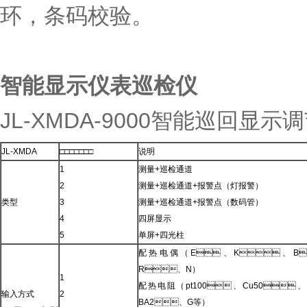
环，条码校验。
智能显示仪表巡检仪
JL-XMDA-9000智能巡回显
JL-XMDA
□□□□□□□
说明
1
测量+巡检通道
2
测量+巡检通道+报警点（灯报警）
类型
3
测量+巡检通道+报警点（数码管）
4
四屏显示
5
单屏+四光柱
配热电偶（E、K、B
R、N）
1
配热电阻（pt100、Cu50、
输入方式
2
BA2、G等）