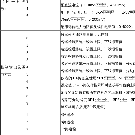
（同一种型
3
配直流电流（0-10mA、4-20 mA）
号）
4
配直流电压（0-5V、1-5V
5
75mV、0-200mV）
配用远传电力电阻值及线性电阻值（0-400Ω）
只巡检各通路测量值，无控制
0
各巡检通路统一设置上限、下线报警值
1
各巡检通路统一设置上限、下线报警值
2
各巡检通路独立设置上限、下线报警值
3
各巡检通路统一设置上限、下线报警值
控制输出及调
4
各巡检通路统一设置上限、下线报警值，
节方式
5
仪表的1-4路独立使用SP1、SP2
6
设定值，5-16路仅作指示即时值或平均值的上
7
SP3的设定值监视所有巡检点的上限和下限报
8
各路可分别指l定SP1、SP2、S
9
路空格键多指l定2个设定值）
1
4路巡检
2
8路巡检
3
12路巡检